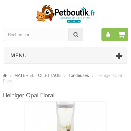
Mon
Rechercher
compt
MENU
>
MATERIEL TOILETTAGE
>
Tondeuses
>
Heiniger Opal
Floral
Heiniger Opal Floral