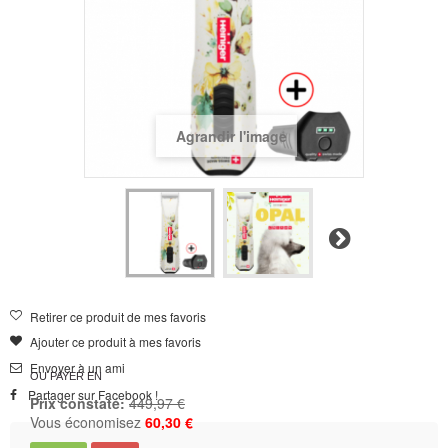
Agrandir l'image
Suivant
Retirer ce produit de mes favoris
Ajouter ce produit à mes favoris
Envoyer à un ami
OU PAYER EN
Partager sur Facebook !
Prix constaté:
449,97 €
Vous économisez
60,30 €