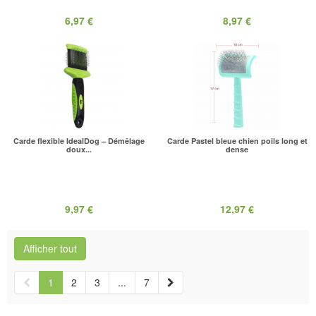
6,97 €
8,97 €
Carde flexible IdealDog – Démêlage
Carde Pastel bleue chien poils long et
doux...
dense
9,97 €
12,97 €
Afficher tout
1
2
3
...
7