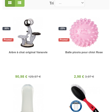
Tri
-30%
-25%
Promo!
Promo!
Arbre à chat original Varsovie
Balle picots pour chiot Rose
90,98 €
2,98 €
129,97 €
3,97 €