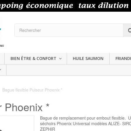
BIEN ÊTRE & CONFORT
HUILE SAUMON
FRIAND
Bague flexible Pulseur Phoenix *
r Phoenix *
Bague de remplacement pour embout flexible. 
séchoirs Phoenix Universal modèles ALIZE- SI
ZEPHIR