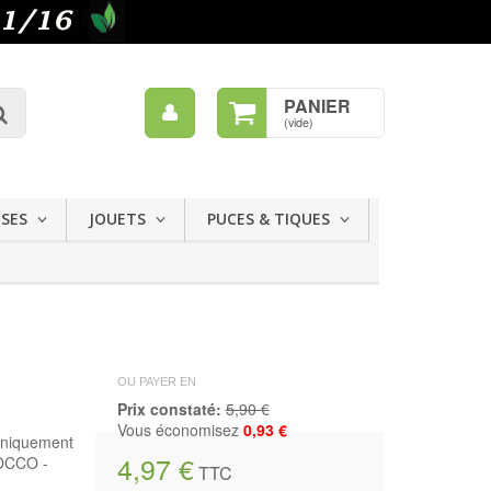
Mon
PANIER
Rechercher
compte
(vide)
ISES
JOUETS
PUCES & TIQUES
OU PAYER EN
Prix constaté:
5,90 €
Vous économisez
0,93 €
Uniquement
4,97 €
ROCCO -
TTC