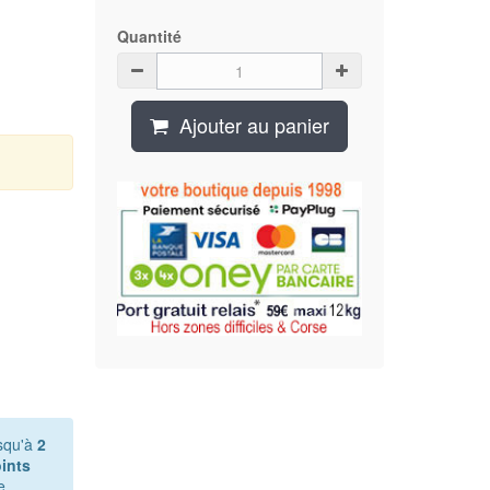
Quantité
Ajouter au panier
squ'à
2
ints
e