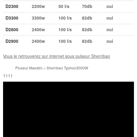
D2300
2200w
50 l/s
70db
oui
D3300
3300w
100 l/s
82db
oui
D2800
2400w
100 l/s
82db
oui
D2900
2400w
100 l/s
82db
oui
Vous le retrouverez sur internet sous pulseur Shernbao
Pluseur Maestro = Shernbao Typhoo3000W
1111