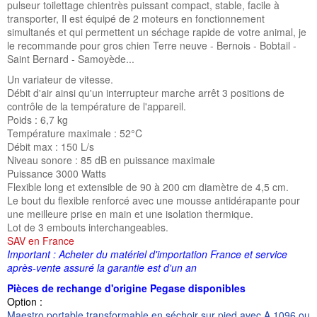
pulseur toilettage chientrès puissant compact, stable, facile à
transporter, Il est équipé de 2 moteurs en fonctionnement
simultanés et qui permettent un séchage rapide de votre animal, je
le recommande pour gros chien Terre neuve - Bernois - Bobtail -
Saint Bernard - Samoyède...
Un variateur de vitesse.
Débit d'air ainsi qu'un interrupteur marche arrêt 3 positions de
contrôle de la température de l'appareil.
Poids : 6,7 kg
Température maximale : 52°C
Débit max : 150 L/s
Niveau sonore : 85 dB en puissance maximale
Puissance 3000 Watts
Flexible long et extensible de 90 à 200 cm diamètre de 4,5 cm.
Le bout du flexible renforcé avec une mousse antidérapante pour
une meilleure prise en main et une isolation thermique.
Lot de 3 embouts interchangeables.
SAV en France
Important : Acheter du matériel d'importation France et service
après-vente assuré la garantie est d'un an
Pièces de rechange d'origine Pegase disponibles
Option :
Maestro portable transformable en séchoir sur pied avec A 1096 ou