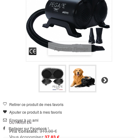
Agrandir l'image
Suivant
Retirer ce produit de mes favoris
Ajouter ce produit à mes favoris
Envoyer à un ami
OU PAYER EN
Partager sur Facebook !
Prix constaté:
319,00 €
Vous économisez
37,83 €