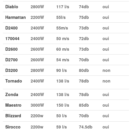
Diablo
2800W
117 l/s
74db
oui
Harmattan
2200W
55l/s
75db
oui
D2400
2400W
55m/s
73db
oui
170044
2400W
50 m/s
72db
oui
D2600
2600W
60 m/s
73db
oui
D2700
2600W
54 m/s
70db
oui
D3200
2800W
90 l/s
80db
non
Tornado
2400W
138 l/s
78db
non
Zonda
2400W
138 l/s
78db
oui
Maestro
3000W
150 l/s
85db
oui
Blizzard
2200w
50 l/s
70db
oui
Sirocco
2200w
59 l/s
74.5db
oui