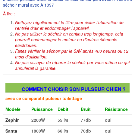
séchoir mural avec A 1097
À lire :
Nettoyez régulièrement le filtre pour éviter l'obturation de
l'entrée d'air et endommager l'appareil.
Ne pas utiliser le séchoir en continu trop longtemps, cela
pourrait endommager le moteur ou d'autres éléments
électriques.
Faites vérifier le séchoir par le SAV après 400 heures ou 12
mois d'utilisation.
Ne pas essayer de réparer le séchoir par vous même ce qui
annulerait la garantie.
COMMENT CHOISIR SON PULSEUR CHIEN ?
avec ce comparatif pulseur toilettage
Modelè
Puissance
Débit
Bruit
Résistance
Zephir
2200W
55 l/s
77db
oui
Santa
1800W
66 l/s
70db
oui