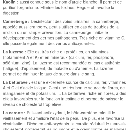
Kaolin :
aussi connue sous le nom d’argile blanche. Il permet de
purifier l’organisme. Elimine les toxines. Régule et favorise la
digestion.
Canneberge :
Désinfectant des voies urinaires, la canneberge,
appelée aussi cranberry, peut s'utiliser en cas de troubles de la
miction ou en simple prévention. La canneberge inhibe le
développement des germes pathogènes. Très riche en vitamine C,
elle possède également des vertus antioxydantes.
La luzerne :
Elle est très riche en protéines, en vitamines
(notamment A et K) et en minéraux (calcium, fer, phosphore,
sélénium, zinc). La luzerne est recommandée en cas d'asthénie
(fatigue), d'épuisement, de maladie ou d'anémie. La luzerne
permet de diminuer le taux de sucre dans le sang.
La
betterave :
est une excellente source de calcium, fer, vitamines
A et C et d'acide folique. C'est une très bonne source de fibres, de
manganèse et de potassium. ... La betterave, riche en fibres, a des
effets favorables sur la fonction intestinale et permet de baisser le
niveau de cholestérol trop élevé.
La carotte :
Puissant antioxydant, le bêta-carotène ralentit le
vieillissement et améliore l'état de la peau. De plus, elle favorise la
cicatrisation. Riche en anti-oxydants, la carotte réduirait le mauvais
cholestérol, protégerait les poumons et le cœur contre les maladies