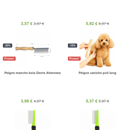
3,57 €
5,92 €
3,97 €
6,97 €
-20%
-10%
Promo!
Promo!
Peigne manche bois Dents Alternees
Peigne caniche poil long
3,98 €
5,37 €
4,97 €
5,97 €