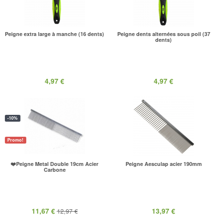
Peigne extra large à manche (16 dents)
Peigne dents alternées sous poil (37
dents)
4,97 €
4,97 €
-10%
Promo!
❤️Peigne Metal Double 19cm Acier
Peigne Aesculap acier 190mm
Carbone
11,67 €
13,97 €
12,97 €