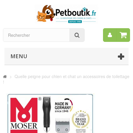
Mon
Rechercher
compt
MENU
>
Quelle peigne pour chien et chat un accessoires de toilettage
!