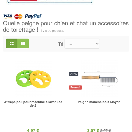
Quelle peigne pour chien et chat un accessoires
de toilettage !
Il y a 29 produits.
Tri
-10%
Promo!
Attrape poil pour machine à laver Lot
Peigne manche bois Moyen
de 2
4,97 €
3,57 €
3,97 €