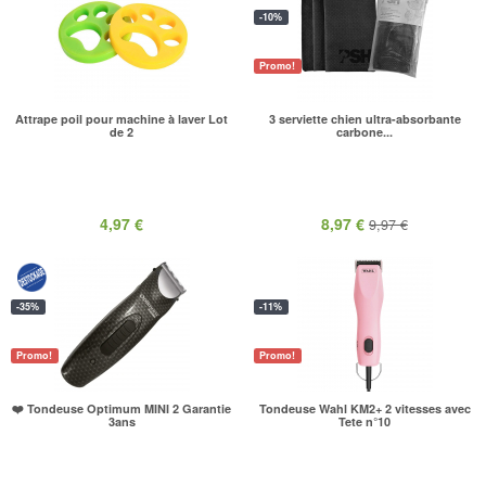
-10%
Promo!
Attrape poil pour machine à laver Lot
3 serviette chien ultra-absorbante
de 2
carbone...
4,97 €
8,97 €
9,97 €
-35%
-11%
Promo!
Promo!
❤️ Tondeuse Optimum MINI 2 Garantie
Tondeuse Wahl KM2+ 2 vitesses avec
3ans
Tete n°10