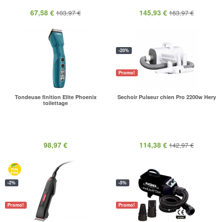
67,58 €
145,93 €
103,97 €
163,97 €
-20%
Promo!
Tondeuse finition Elite Phoenix
Sechoir Pulseur chien Pro 2200w Hery
toilettage
98,97 €
114,38 €
142,97 €
-2%
-5%
Promo!
Promo!