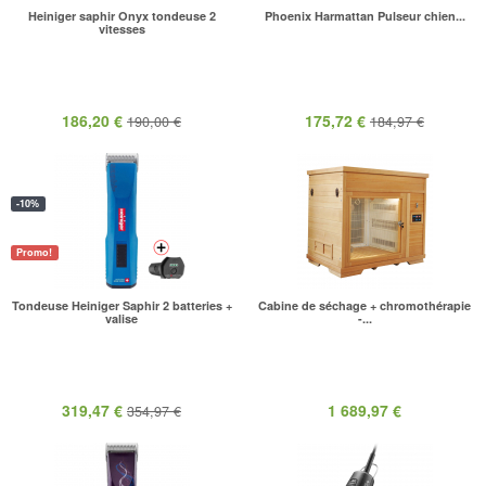
Heiniger saphir Onyx tondeuse 2
Phoenix Harmattan Pulseur chien...
vitesses
186,20 €
175,72 €
190,00 €
184,97 €
-10%
Promo!
Tondeuse Heiniger Saphir 2 batteries +
Cabine de séchage + chromothérapie
valise
-...
319,47 €
1 689,97 €
354,97 €