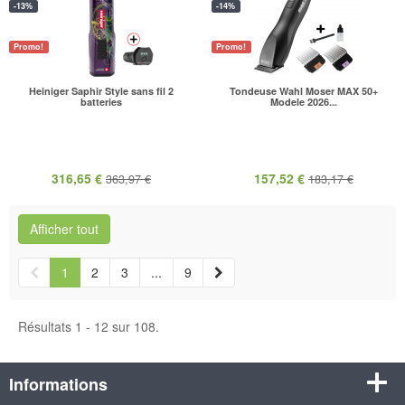
-13%
-14%
Promo!
Promo!
Heiniger Saphir Style sans fil 2
Tondeuse Wahl Moser MAX 50+
batteries
Modele 2026...
316,65 €
157,52 €
363,97 €
183,17 €
Afficher tout
1
2
3
...
9
Résultats 1 - 12 sur 108.
Informations