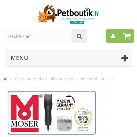
Mon
Rechercher
compt
MENU
>
Quel matériel de toilettage pour chien chat choisir ?