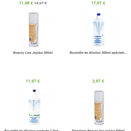
11,98 €
17,97 €
14,97 €
Beauty Liss Jojoba 300ml
Bouteille de dilution 500ml spéciale...
11,97 €
2,97 €
Bouteille de dilution graduée 1 litre...
Demelant Beauty liss jojoba 500ml