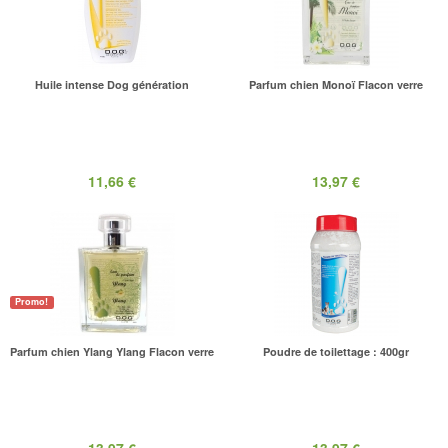
Huile intense Dog génération
Parfum chien Monoï Flacon verre
11,66 €
13,97 €
Promo!
Parfum chien Ylang Ylang Flacon verre
Poudre de toilettage : 400gr
13,97 €
13,97 €