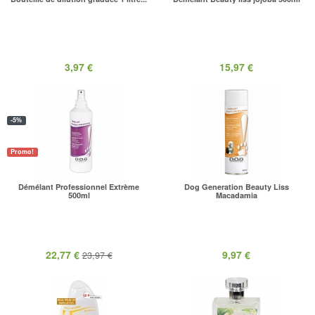
3,97 €
15,97 €
-5%
Promo!
Démélant Professionnel Extrème
Dog Generation Beauty Liss
500ml
Macadamia
22,77 €
9,97 €
23,97 €