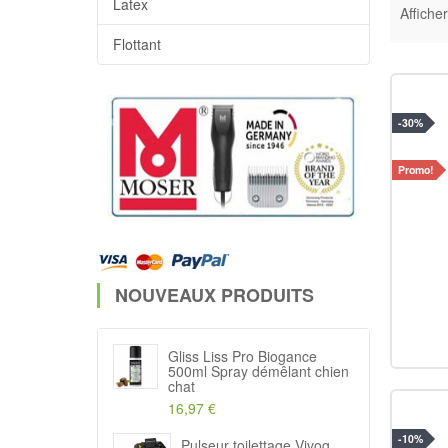
Latex
Afficher
Flottant
-30%
Promo!
NOUVEAUX PRODUITS
Gliss Liss Pro Biogance
500ml Spray démêlant chien
chat
16,97 €
-10%
Pulseur toilettage Vivog