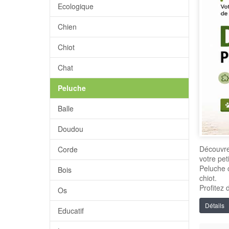
Ecologique
Chien
Chiot
Chat
Peluche
Balle
Doudou
Découvrez
Corde
votre pe
Peluche 
Bois
chiot.
Profitez 
Os
Détails
Educatif