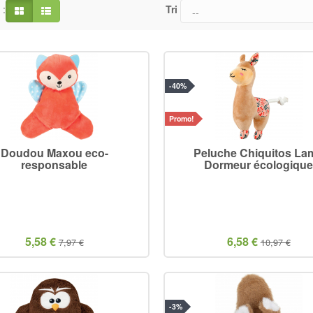
 :
Tri
-40%
Promo!
Doudou Maxou eco-
Peluche Chiquitos La
responsable
Dormeur écologiqu
5,58 €
6,58 €
7,97 €
10,97 €
-3%