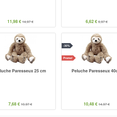
11,98 €
6,62 €
14,97 €
6,97 €
-30%
Promo!
luche Paresseux 25 cm
Peluche Paresseux 4
7,68 €
10,48 €
10,97 €
14,97 €