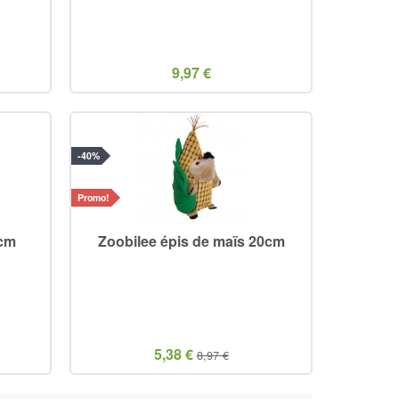
9,97 €
-40%
Promo!
0cm
Zoobilee épis de maïs 20cm
5,38 €
8,97 €