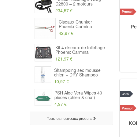
D2800 – 2 moteurs
234,57 €
Promo!
Ciseaux Chunker
Pe
Phoenix Carmina
42,97 €
Kit 4 ciseaux de toilettage
Phoenix Carmina
121,97 €
Shampoing sec mousse
chien – DRY Shampoo
10,97 €
PSH Aloe Vera Wipes 40
-20%
pièces (chien & chat)
4,97 €
Promo!
Tous les nouveaux produits
KON