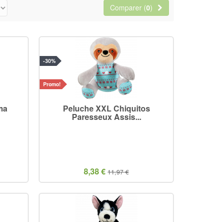
Comparer (
0
)
-30%
Promo!
ma
Peluche XXL Chiquitos
e
Paresseux Assis...
8,38 €
11,97 €