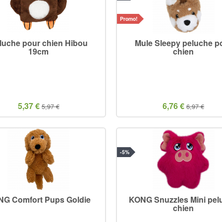
Promo!
luche pour chien Hibou
Mule Sleepy peluche p
19cm
chien
5,37 €
6,76 €
5,97 €
6,97 €
-5%
G Comfort Pups Goldie
KONG Snuzzles Mini pel
chien