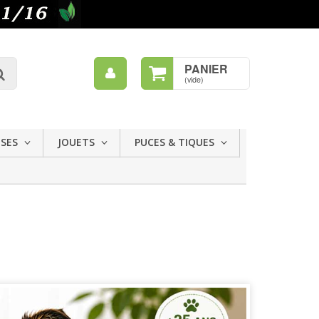
Mon
PANIER
Rechercher
compte
(vide)
ISES
JOUETS
PUCES & TIQUES