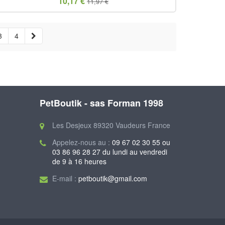
10,17 €
11,97 €
3
4
PetBoutik - sas Forman 1998
Les Desjeux 89320 Vaudeurs France
Appelez-nous au :
09 67 02 30 55 ou
03 86 96 28 27 du lundi au vendredi
de 9 à 16 heures
E-mail :
petboutik@gmail.com