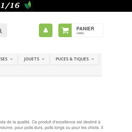
Mon
PANIER
Rechercher
compte
(vide)
ISES
JOUETS
PUCES & TIQUES
 de la qualité. Ce produit d'excellence est destiné à
olume, pour poils durs, poils longs ou pour les chiots. Il