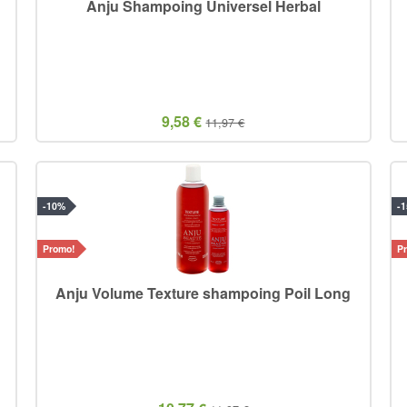
Anju Shampoing Universel Herbal
9,58 €
11,97 €
-10%
-
Promo!
P
Anju Volume Texture shampoing Poil Long