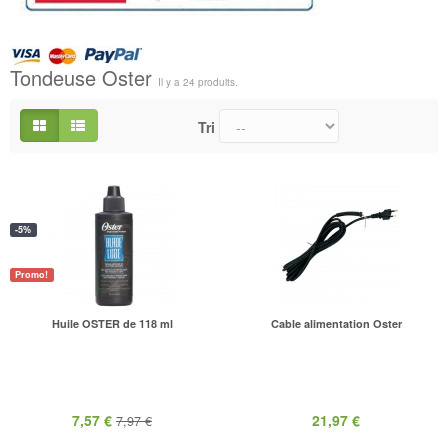
Tondeuse Oster
Il y a 24 produits.
Tri
-5%
Promo!
Huile OSTER de 118 ml
Cable alimentation Oster
7,57 €
21,97 €
7,97 €