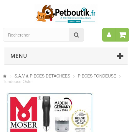
Mon
Rechercher
compt
MENU
>
S.A.V & PIECES DETACHEES
>
PIECES TONDEUSE
>
Tondeuse Oster