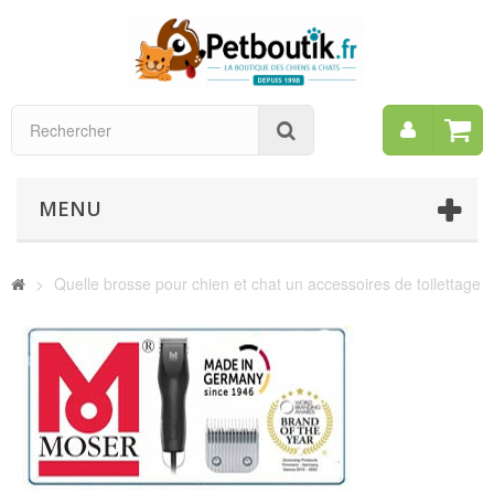
Mon
Rechercher
compt
MENU
>
Quelle brosse pour chien et chat un accessoires de toilettage