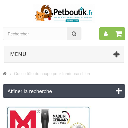
Mon
Rechercher
compt
MENU
>
Quelle tête de coupe pour tondeuse chien
Affiner la recherche