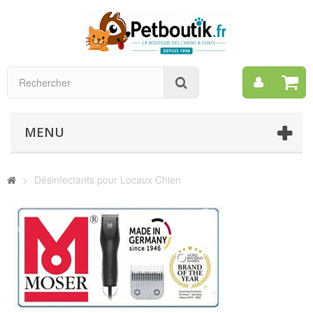
Mon
Rechercher
compt
MENU
>
Désinfectants pour Locaux Chien