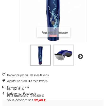
Agrandir l'image
Suivant
Retirer ce produit de mes favoris
Ajouter ce produit à mes favoris
Envoyer à un ami
OU PAYER EN
Partager sur Facebook !
Prix constaté:
240,00 €
Vous économisez
32,40 €