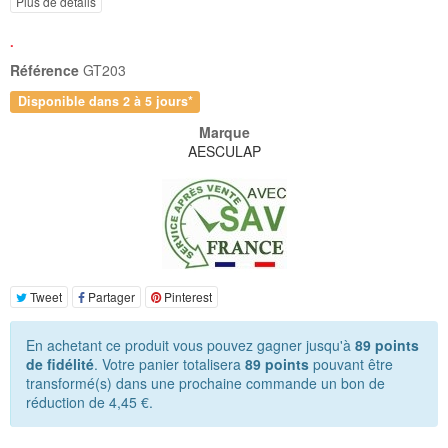
Plus de détails
.
Référence
GT203
Disponible dans 2 à 5 jours*
Marque
AESCULAP
Tweet
Partager
Pinterest
En achetant ce produit vous pouvez gagner jusqu'à
89
points
de fidélité
. Votre panier totalisera
89
points
pouvant être
transformé(s) dans une prochaine commande un bon de
réduction de
4,45 €
.