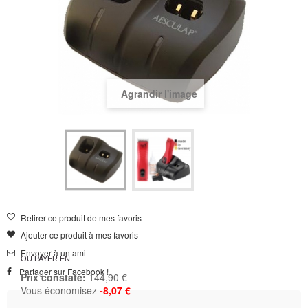
Agrandir l'image
Retirer ce produit de mes favoris
Ajouter ce produit à mes favoris
Envoyer à un ami
OU PAYER EN
Partager sur Facebook !
Prix constaté:
144,90 €
Vous économisez
-8,07 €