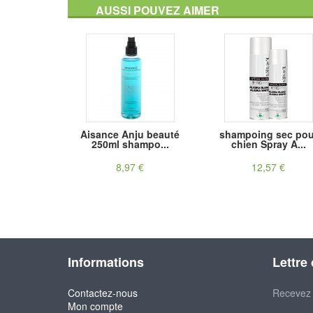
AUSSI POUVEZ AIMER
Aisance Anju beauté
shampoing sec pou
250ml shampo...
chien Spray A...
8,97 €
12,57 €
Informations
Lettre
Contactez-nous
Recevez 
Mon compte