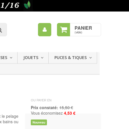
Mon
PANIER
Rechercher
compte
(vide)
ISES
JOUETS
PUCES & TIQUES
OU PAYER EN
Prix constaté:
15,50 €
Vous économisez
4,53 €
 le pelage
x bains ou
Nouveau