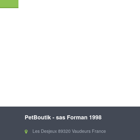
PetBoutik - sas Forman 1998
Les Desjeux 89320 Vaudeurs France