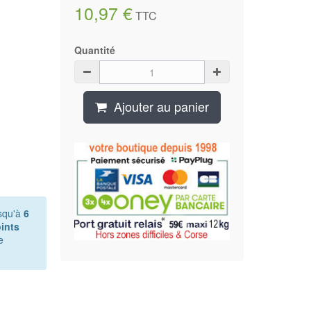
10,97 €
TTC
Quantité
Ajouter au panier
squ'à
6
ints
e