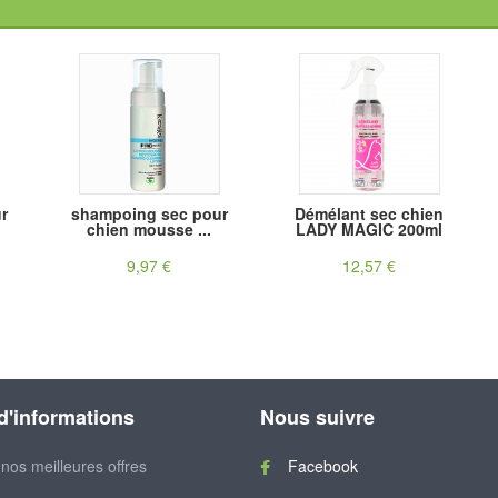
r
shampoing sec pour
Démélant sec chien
chien mousse ...
LADY MAGIC 200ml
9,97 €
12,57 €
 d'informations
Nous suivre
nos meilleures offres
Facebook