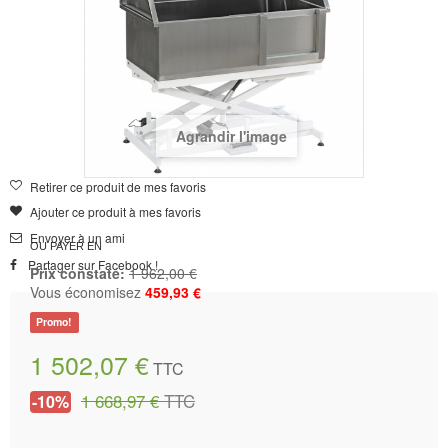
Agrandir l'image
Retirer ce produit de mes favoris
Ajouter ce produit à mes favoris
Envoyer à un ami
OU PAYER EN
Partager sur Facebook !
Prix constaté:
1 962,00 €
Vous économisez
459,93 €
Promo!
1 502,07 €
TTC
1 668,97 €
TTC
-10%