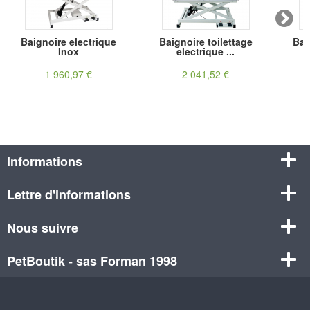
Baignoire electrique
Baignoire toilettage
Bai
Inox
electrique ...
1 960,97 €
2 041,52 €
Informations
Lettre d'informations
Nous suivre
PetBoutik - sas Forman 1998