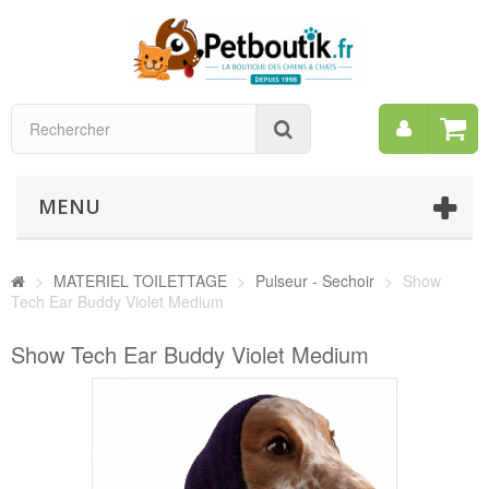
Mon
Rechercher
compt
MENU
>
MATERIEL TOILETTAGE
>
Pulseur - Sechoir
>
Show
Tech Ear Buddy Violet Medium
Show Tech Ear Buddy Violet Medium