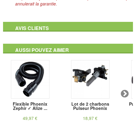
annulerait la garantie.
AVIS CLIENTS
AUSSI POUVEZ AIMER
Flexible Phoenix
Lot de 2 charbons
Pul
Zephir ✓ Alize ...
Pulseur Phoenix
49,97 €
18,97 €