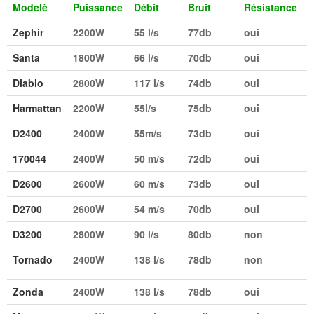
Modelè
Puissance
Débit
Bruit
Résistance
Zephir
2200W
55 l/s
77db
oui
Santa
1800W
66 l/s
70db
oui
Diablo
2800W
117 l/s
74db
oui
Harmattan
2200W
55l/s
75db
oui
D2400
2400W
55m/s
73db
oui
170044
2400W
50 m/s
72db
oui
D2600
2600W
60 m/s
73db
oui
D2700
2600W
54 m/s
70db
oui
D3200
2800W
90 l/s
80db
non
Tornado
2400W
138 l/s
78db
non
Zonda
2400W
138 l/s
78db
oui