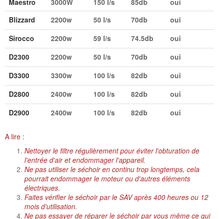
Maestro
3000W
150 l/s
85db
oui
Blizzard
2200w
50 l/s
70db
oui
Sirocco
2200w
59 l/s
74.5db
oui
D2300
2200w
50 l/s
70db
oui
D3300
3300w
100 l/s
82db
oui
D2800
2400w
100 l/s
82db
oui
D2900
2400w
100 l/s
82db
oui
A lire :
Nettoyer le filtre régulièrement pour éviter l'obturation de
l'entrée d'air et endommager l'appareil.
Ne pas utiliser le séchoir en continu trop longtemps, cela
pourrait endommager le moteur ou d'autres éléments
électriques.
Faites vérifier le séchoir par le SAV après 400 heures ou 12
mois d'utilisation.
Ne pas essayer de réparer le séchoir par vous même ce qui