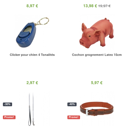
8,97 €
13,98 €
19,97 €
Clicker pour chien 4 Tonalités
Cochon grognement Latex 15cm
2,97 €
5,97 €
-30%
-40%
Promo!
Promo!