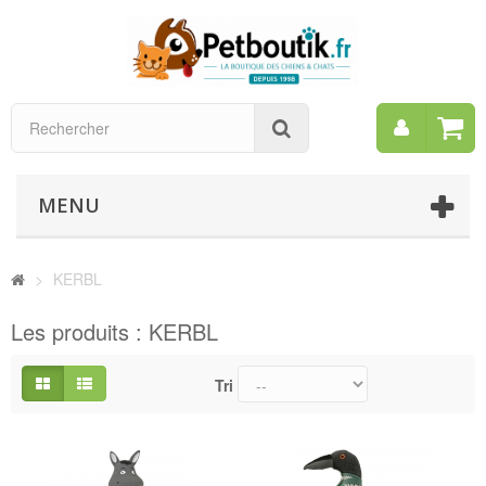
Mon
Rechercher
compt
MENU
>
KERBL
Les produits : KERBL
Tri